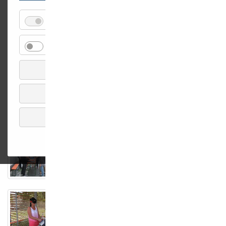
für
Essenziell
Details einblenden
Essenzie
für
Externe Medien
Details einblenden
Externe
Medien
Auswahl speichern
Alle akzeptieren
Alle ablehnen
Impressum
Datenschutz