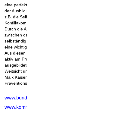
eine perfekte Ergänzung zur Zivilcourage-Schulung. Im Rahmen
der Ausbildung werden die Schwerpunkte der Zivilcourage wie
z.B. die Selbstbehauptung, Aufstehen gegen Unrecht und die
Konfliktkommunikation als Schlüssel zur Deeskalation vermittelt.
Durch die Ausbildung sind die Schüler in der Lage, Probleme die
zwischen den Jugendlichen entstehen, zu erkennen und
selbständig zu lösen. Sie übernehmen somit durch ihr Ehrenamt
eine wichtige Verantwortung in unserer Gesellschaft.
Aus diesen Gründen wird die Bundespolizei sich auch weiterhin
aktiv am Projekt "Coolrider" beteiligen und wünscht jedem
ausgebildeten Coolrider bei seinem Einschreiten Besonnenheit,
Weitsicht und allzeit gute Fahrt.
Maik Kaiser
Präventionsbeauftragter
www.bundespolizei.de
www.komm-zur-bundespolizei.de