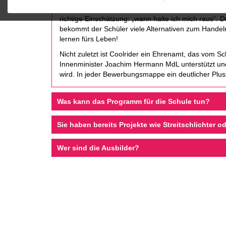
lassen sich Situationen mit einfachen Kniffen lösen. W
richtige Einschätzung: „wann halte ich mich raus“. D
bekommt der Schüler viele Alternativen zum Handel
lernen fürs Leben!
Nicht zuletzt ist Coolrider ein Ehrenamt, das vom 
Innenminister Joachim Hermann MdL unterstützt und
wird. In jeder Bewerbungsmappe ein deutlicher Plus
Was kann das Programm für die Schule tun?
Sie haben bereits Projekte wie Streitschlichter o
Wer sind die Ausbilder?