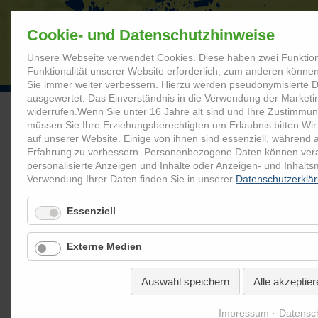
Cookie- und Datenschutzhinweise
Unsere Webseite verwendet Cookies. Diese haben zwei Funktion
STARTSEITE
Funktionalität unserer Website erforderlich, zum anderen können 
Sie immer weiter verbessern. Hierzu werden pseudonymisierte
ausgewertet. Das Einverständnis in die Verwendung der Marketi
widerrufen.
Wenn Sie unter 16 Jahre alt sind und Ihre Zustimmun
müssen Sie Ihre Erziehungsberechtigten um Erlaubnis bitten.
Wir
Coolrider.de
Startseite
Informationen für...
Informatione
auf unserer Website. Einige von ihnen sind essenziell, während 
Erfahrung zu verbessern.
Personenbezogene Daten können verarbe
personalisierte Anzeigen und Inhalte oder Anzeigen- und Inhalt
Coolrider-Infos für Schulen
Verwendung Ihrer Daten finden Sie in unserer
Datenschutzerklä
Kann man Zivilcourage lernen?
Essenziell
Oft muss man nicht viel tun, um das Motto zu erfül
Externe Medien
wegschauen“. Man muss nur wissen, was das Richtige 
Genau hierfür steht das Training. Rollenspiele erm
Auswahl speichern
Alle akzeptier
Perspektivenwechsel und stärken sowohl die Empath
verschiedenen Handlungsalternativen zu denken. De
Impressum
Datensc
Kommunikation und seine persönlichen Möglichkeiten 