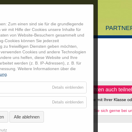
en: Zum einen sind sie für die grundlegende
AUSBILDUNG
MEDIATHEK
PARTNE
wir mit Hilfe der Cookies unsere Inhalte für
 Daten von Website-Besuchern gesammelt und
Startseite
Informationen fü
ng-Cookies können Sie jederzeit
g zu freiwilligen Diensten geben möchten,
Ausbildung
Aktuelle Infos
 verwenden Cookies und andere Technologien
n für die Schulen
andere uns helfen, diese Website und Ihre
itet werden (z. B. IP-Adressen), z. B. für
Mediathek
smessung.
Weitere Informationen über die
rung
.
Partner
für
Details einblenden
Sie möchten auch teiln
Essenziell
Coolrider-Freu
len „Hinschauen, wo andere
Sie möchte mit Ihrer Klasse o
für
Details einblenden
in einer Situation ist.
Externe
Medien
Melden Sie sich gerne bei u
öglichen dem Schüler einen
en
Alle ablehnen
ie aber auch die Fähigkeit in
r Schüler lernt durch
hutz
sich richtig zu verhalten. Oft