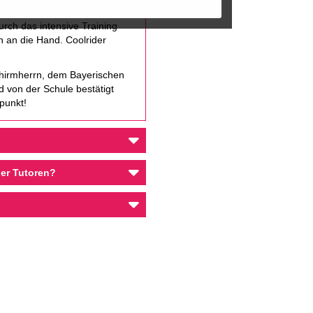
ichtig ist vor allem, die
urch das intensive Training
n an die Hand. Coolrider
Schirmherrn, dem Bayerischen
 von der Schule bestätigt
punkt!
der Tutoren?