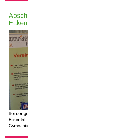
Abschlussveranstaltung Schulen
Eckental 2019
Bei der gemeinsamen Coolrider-Abschlussveranstaltung in
Eckental, werden die Schüler aus der Mittelschule und dem
Gymnasium Eckental geehrt und erhalten ihre Urkunde.