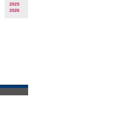
2025
2026
Impressum
Kontakt
AGB
Datenschutz
Coolrider-Freunde e.V.