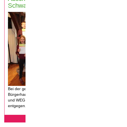
Schwabach 2019
Bei der gemeinsamen Coolrider-Abschlussveranstaltung im
Bürgerhaus Schwabach, werden die Schüler aus dem AKG
und WEG für ihr Ehrenamt geehrt und nehmen ihre Urkunde
entgegen.
mehr erfahren...