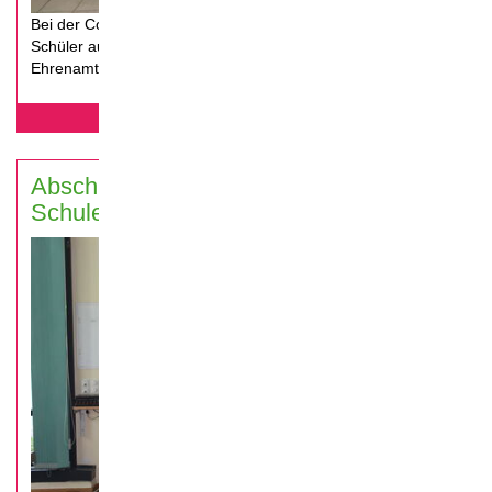
Bei der Coolrider-Abschlussveranstaltung in Lauf, werden die
Schüler aus dem Christoph-Jacob-Treu-Gymnasium für ihr
Ehrenamt geehrt und nehmen ihre Urkunde entgegen.
mehr erfahren...
Abschlussveranstaltung Hans-Böckler-
Schule, Fürth 2019