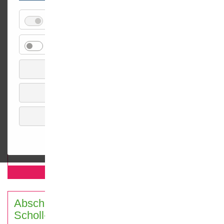
für
Essenziell
Details einblenden
Essenzie
für
Externe Medien
Details einblenden
Externe
Medien
Auswahl speichern
Alle akzeptieren
Alle ablehnen
Bei der gemeinsamen Coolrider-Abschlussveranstaltung in
Impressum
Datenschutz
Feucht, werden die Coolrider aus der Mittelschule und der
Realschule geehrt und erhalten ihre Urkunde.
mehr erfahren...
Abschlussveranstaltung Geschwister-
Scholl-RS, Nürnberg 2019