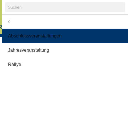
Suchbegriffe
Menü
Navigation
R
COOLRIDER-FREUNDE E.V.
übersprin
Abschlussveranstaltungen
2
Jahresveranstaltung
3
Rallye
3
2
nde e.V.
5