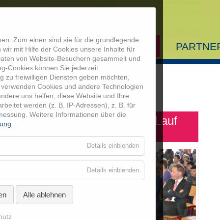
en: Zum einen sind sie für die grundlegende
AUSBILDUNG
MEDIATHEK
PARTNE
wir mit Hilfe der Cookies unsere Inhalte für
 Daten von Website-Besuchern gesammelt und
Startseite
ng-Cookies können Sie jederzeit
g zu freiwilligen Diensten geben möchten,
Ausbildung
 verwenden Cookies und andere Technologien
chlussveranstaltungen Details
andere uns helfen, diese Website und Ihre
itet werden (z. B. IP-Adressen), z. B. für
Mediathek
smessung.
Weitere Informationen über die
pädagogisches Förderzentrum Lauf
rung
.
Partner
für
Details einblenden
Essenziell
Coolrider-Freu
für
Details einblenden
Externe
Medien
en
Alle ablehnen
hutz