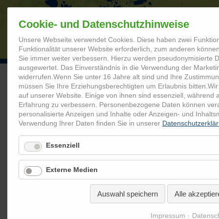
Cookie- und Datenschutzhinweise
Unsere Webseite verwendet Cookies. Diese haben zwei Funktion
STARTSEITE
Funktionalität unserer Website erforderlich, zum anderen können 
Sie immer weiter verbessern. Hierzu werden pseudonymisierte
ausgewertet. Das Einverständnis in die Verwendung der Marketi
widerrufen.
Wenn Sie unter 16 Jahre alt sind und Ihre Zustimmun
müssen Sie Ihre Erziehungsberechtigten um Erlaubnis bitten.
Wir
Coolrider.de
Mediathek
Abschlussveranstaltungen
Abs
auf unserer Website. Einige von ihnen sind essenziell, während 
Erfahrung zu verbessern.
Personenbezogene Daten können verarbe
personalisierte Anzeigen und Inhalte oder Anzeigen- und Inhalt
Abschlussveranstaltung Sonder
Verwendung Ihrer Daten finden Sie in unserer
Datenschutzerklä
/ Hersbruck 2014
Essenziell
Externe Medien
Auswahl speichern
Alle akzeptier
Impressum
Datensc