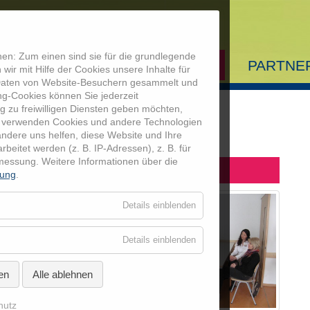
en: Zum einen sind sie für die grundlegende
AUSBILDUNG
MEDIATHEK
PARTNE
wir mit Hilfe der Cookies unsere Inhalte für
 Daten von Website-Besuchern gesammelt und
Startseite
ng-Cookies können Sie jederzeit
g zu freiwilligen Diensten geben möchten,
Ausbildung
 verwenden Cookies und andere Technologien
chlussveranstaltungen Details
andere uns helfen, diese Website und Ihre
itet werden (z. B. IP-Adressen), z. B. für
Mediathek
smessung.
Weitere Informationen über die
orie-Schule 2013
rung
.
Partner
für
Details einblenden
Essenziell
Coolrider-Freu
für
Details einblenden
Externe
Medien
en
Alle ablehnen
hutz