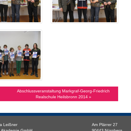
Abschlussveranstaltung Markgraf-Georg-Friedrich
Realschule Heilsbronn 2014 »
a Leißner
Am Plärrer 27
 Akademie GmbH
90443 Nürnberg