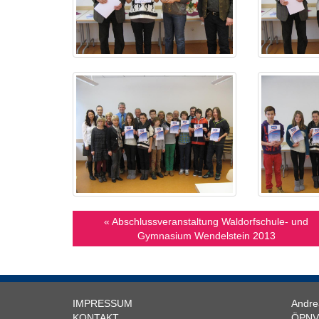
« Abschlussveranstaltung Waldorfschule- und
Gymnasium Wendelstein 2013
IMPRESSUM
Andre
KONTAKT
ÖPNV