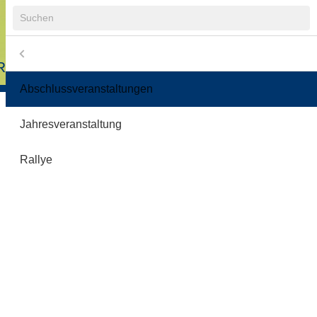
Suchbegriffe
Menü
Navigation
R
COOLRIDER-FREUNDE E.V.
übersprin
Abschlussveranstaltungen
2
Jahresveranstaltung
3
Rallye
3
2
nde e.V.
5