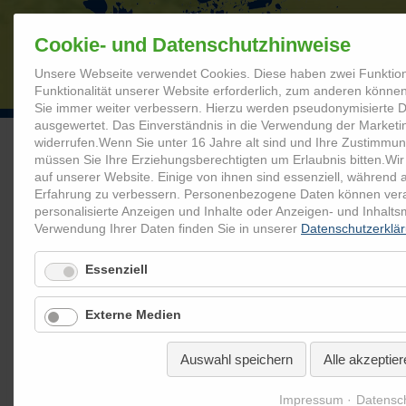
Cookie- und Datenschutzhinweise
Unsere Webseite verwendet Cookies. Diese haben zwei Funktion
STARTSEITE
Funktionalität unserer Website erforderlich, zum anderen können 
Sie immer weiter verbessern. Hierzu werden pseudonymisierte
ausgewertet. Das Einverständnis in die Verwendung der Marketi
widerrufen.
Wenn Sie unter 16 Jahre alt sind und Ihre Zustimmun
müssen Sie Ihre Erziehungsberechtigten um Erlaubnis bitten.
Wir
Coolrider.de
Mediathek
Abschlussveranstaltungen
Abs
auf unserer Website. Einige von ihnen sind essenziell, während 
Erfahrung zu verbessern.
Personenbezogene Daten können verarbe
personalisierte Anzeigen und Inhalte oder Anzeigen- und Inhalt
Abschlussveranstaltung Montess
Verwendung Ihrer Daten finden Sie in unserer
Datenschutzerklä
Essenziell
Externe Medien
Auswahl speichern
Alle akzeptier
Impressum
Datensc