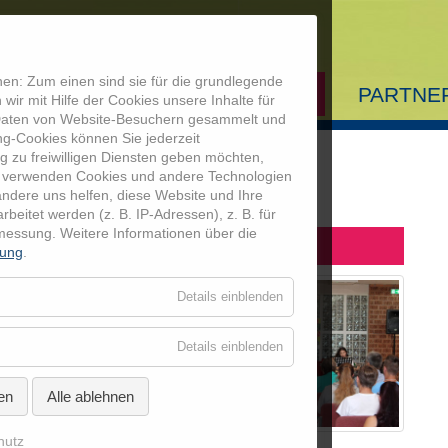
en: Zum einen sind sie für die grundlegende
AUSBILDUNG
MEDIATHEK
PARTNE
wir mit Hilfe der Cookies unsere Inhalte für
 Daten von Website-Besuchern gesammelt und
Startseite
ng-Cookies können Sie jederzeit
g zu freiwilligen Diensten geben möchten,
Ausbildung
 verwenden Cookies und andere Technologien
chlussveranstaltungen Details
andere uns helfen, diese Website und Ihre
itet werden (z. B. IP-Adressen), z. B. für
Mediathek
smessung.
Weitere Informationen über die
ule Altdorf 2018
rung
.
Partner
für
Details einblenden
Essenziell
Coolrider-Freu
für
Details einblenden
Externe
Medien
en
Alle ablehnen
hutz