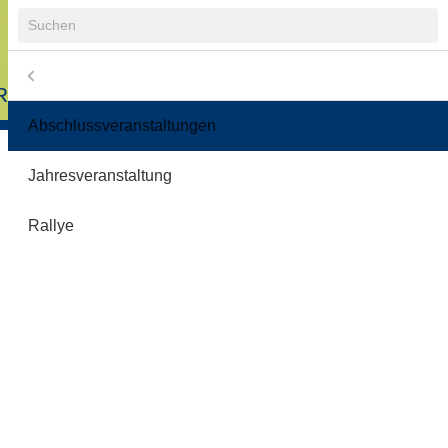
Suchbegriffe
Menü
Navigation
R
COOLRIDER-FREUNDE E.V.
übersprin
Abschlussveranstaltungen
2
Jahresveranstaltung
3
Rallye
3
2
nde e.V.
5