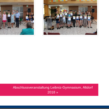
Abschlussveranstaltung Leibniz-Gymnasium, Altdorf
2018 »