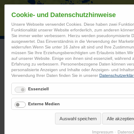
Cookie- und Datenschutzhinweise
Unsere Webseite verwendet Cookies. Diese haben zwei Funktion
STARTSEITE
Funktionalität unserer Website erforderlich, zum anderen können 
Sie immer weiter verbessern. Hierzu werden pseudonymisierte
ausgewertet. Das Einverständnis in die Verwendung der Marketi
widerrufen.
Wenn Sie unter 16 Jahre alt sind und Ihre Zustimmun
müssen Sie Ihre Erziehungsberechtigten um Erlaubnis bitten.
Wir
Coolrider.de
Mediathek
Abschlussveranstaltungen
Abs
auf unserer Website. Einige von ihnen sind essenziell, während 
Erfahrung zu verbessern.
Personenbezogene Daten können verarbe
personalisierte Anzeigen und Inhalte oder Anzeigen- und Inhalt
Abschlussveranstaltung Mittelsch
Verwendung Ihrer Daten finden Sie in unserer
Datenschutzerklä
Essenziell
Externe Medien
Auswahl speichern
Alle akzeptier
Impressum
Datensc