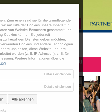
en: Zum einen sind sie für die grundlegende
AUSBILDUNG
MEDIATHEK
PARTNE
wir mit Hilfe der Cookies unsere Inhalte für
 Daten von Website-Besuchern gesammelt und
Startseite
ng-Cookies können Sie jederzeit
g zu freiwilligen Diensten geben möchten,
Ausbildung
 verwenden Cookies und andere Technologien
chlussveranstaltungen Details
andere uns helfen, diese Website und Ihre
itet werden (z. B. IP-Adressen), z. B. für
Mediathek
smessung.
Weitere Informationen über die
tius-Gymnasium Neuendettelsau
rung
.
Partner
für
Details einblenden
Essenziell
Coolrider-Freu
für
Details einblenden
Externe
Medien
en
Alle ablehnen
hutz