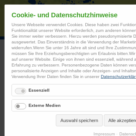
Cookie- und Datenschutzhinweise
Unsere Webseite verwendet Cookies. Diese haben zwei Funktion
STARTSEITE
Funktionalität unserer Website erforderlich, zum anderen können 
Sie immer weiter verbessern. Hierzu werden pseudonymisierte
ausgewertet. Das Einverständnis in die Verwendung der Marketi
widerrufen.
Wenn Sie unter 16 Jahre alt sind und Ihre Zustimmun
müssen Sie Ihre Erziehungsberechtigten um Erlaubnis bitten.
Wir
Coolrider.de
Mediathek
Abschlussveranstaltungen
Abs
auf unserer Website. Einige von ihnen sind essenziell, während 
Erfahrung zu verbessern.
Personenbezogene Daten können verarbe
personalisierte Anzeigen und Inhalte oder Anzeigen- und Inhalt
Abschlussveranstaltung Lauren
Verwendung Ihrer Daten finden Sie in unserer
Datenschutzerklä
2016
Essenziell
Externe Medien
Auswahl speichern
Alle akzeptier
Impressum
Datensc