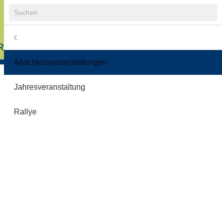
Suchbegriffe
Menü
Navigation
R
COOLRIDER-FREUNDE E.V.
übersprin
Abschlussveranstaltungen
2
Jahresveranstaltung
3
Rallye
3
2
nde e.V.
5